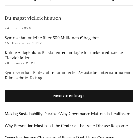
Du magst vielleicht auch
24. Juni 2020
Symrise hat Anleihe über 500 Millionen € begeben
15. Dezember 2022
Kuhne Anlagenbau: Blasfolientechnologie für dickenreduzierte
Tiefziehfolien
20. Januar 2020
Symrise erhält Platz auf renommierter A-Liste bei internationalem
Klimaschutz-Rating
Neueste Beiträge
Making Sustainability Durable: Why Governance Matters in Healthcare
Why Prevention Must be at the Center of the Lyme Disease Response
Opportunities and Challenges of Being a Dual-Listed Company