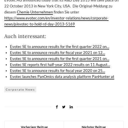
Evotec AG announced today that its R&D Day 2013 will take place on
22 October 2013 in New York City, USA. Die Original-Meldung zu
diesem
Chemie Unternehmen
finden Sie unter
https://www.evotec.com/en/investor-relations/news/corporate-
news/p/evotec-to-hold-rd-day-2013-5169
Auch interessant:
Evotec SE to announce results for the first quarter 2022 on…
Evotec SE to announce results for fiscal year 2021 on 12…
Evotec SE to announce results for the first quarter 2021 on…
Evotec SE reports first half-year 2022 results on 11 August…
Evotec SE to announce results for fiscal year 2020 on 25…
Evotec launches PanOmics data analysis platform PanHunter at
Corporate News
Vorheriger Beitrag
Nächster Beitrag