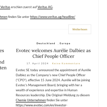
 Veritas
erschien zuerst auf
Veritas AG
.
ehmen
finden Sie unter
https://www.veritas.ag/headline/
Weiterlesen
Deutschland
,
Europa
es
Evotec welcomes Aurélie Dalbiez as
Chief People Officer
nd
17. April 2024
Keine Kommentare
äten
Evotec SE today announced the appointment of Aurélie
Dalbiez as the Company’s new Chief People Officer
(“CPO”), effective 15 June 2024. Aurélie will be joining
Evotec’s Management Board, bringing with her a
wealth of experience and expertise in Human
Resources leadership. Die Original-Meldung zu diesem
Chemie Unternehmen
finden Sie unter
https://www.evotec.com/en/investor-