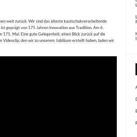
n weit zurück. Wir sind das älteste kautschukverarbeitende
st geprägt von 175 Jahren Innovation aus Tradition. Am 6.
175. Mal. Eine gute Gelegenheit, einen Blick zurück auf die
Videoclip, den wir zu unserem Jubiläum erstellt haben, laden wir