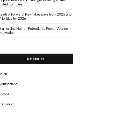
Opportunities and Challenges of Being a Dual-
Listed Company
Leading Forward: Key Takeaways from 2025 and
Priorities for 2026
Harnessing Human Potential to Power Vaccine
Innovation
Kategorien
Asien
Deutschland
Europa
Frankreich