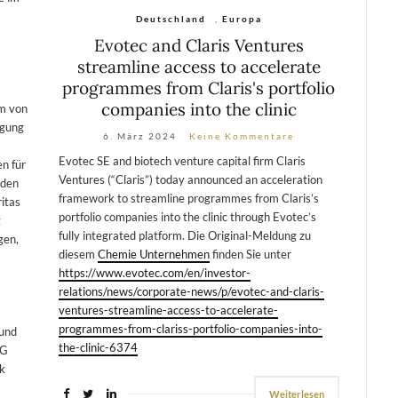
Deutschland
,
Europa
Evotec and Claris Ventures
streamline access to accelerate
programmes from Claris's portfolio
companies into the clinic
m von
ngung
6. März 2024
Keine Kommentare
Evotec SE and biotech venture capital firm Claris
n für
Ventures (“Claris”) today announced an acceleration
rden
framework to streamline programmes from Claris’s
itas
portfolio companies into the clinic through Evotec’s
g
fully integrated platform. Die Original-Meldung zu
gen,
diesem
Chemie Unternehmen
finden Sie unter
https://www.evotec.com/en/investor-
relations/news/corporate-news/p/evotec-and-claris-
ventures-streamline-access-to-accelerate-
programmes-from-clariss-portfolio-companies-into-
 und
the-clinic-6374
AG
ck
Weiterlesen