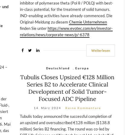
inhibitor of polymerase theta (Pol θ / POLQ) with best-
- und
in-class potential, for the treatment of solid tumours.
IND-enabling activities have already commenced. Die
Original-Meldung zu diesem
Chemie Unternehmen
ie
finden Sie unter
https://www.evotec.com/en/investor-
relations/news/corporate-news/p/-6378
Weiterlesen
024 –
Deutschland
,
Europa
Tubulis Closes Upsized €128 Million
Series B2 to Accelerate Clinical
Development of Solid Tumor-
Focused ADC Pipeline
 der
luid-,
14. März 2024
Keine Kommentare
siert
Tubulis today announced the successful completion of
en
an upsized and oversubscribed €128 million ($138.8
6. Mai
million) Series B2 financing. The round was co-led by
z, das