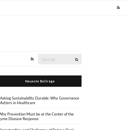
Suche
Suche
nach:
Neueste Beiträge
Making Sustainability Durable: Why Governance
Matters in Healthcare
Why Prevention Must be at the Center of the
Lyme Disease Response