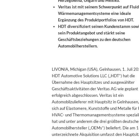
Herzegowina, Ungarn und Mexiko.
Veritas ist mit seinem Schwerpunkt auf Fluid
Wärmemanagementsysteme eine ideale
Ergänzung des Produktportfolios von HDT.
HDT diversifiziert seinen Kundenstamm sow
sein Produktangebot und stärkt seine
Geschäftsbeziehungen zu den deutschen
Automobilherstellern.
LIVONIA, Michigan (USA), Gelnhausen, 1. Juli 2
HDT Automotive Solutions LLC („HDT“) hat die
Übernahme des Hauptsitzes und ausgewählter
Geschäftsaktivitäten der Veritas AG wie geplant
erfolgreich abgeschlossen. Veritas ist ein
Automobilzulieferer mit Hauptsitz in Gelnhausen,
sich auf Elastomere, Kunststoffe und Metalle für F
HVAC- und Thermomanagementsysteme speziali
hat und unter anderem die drei größten deutsch
Automobilhersteller („OEMs“) beliefert. Die am 1
unterzeichnete Akquisition umfasst den Hauptsit