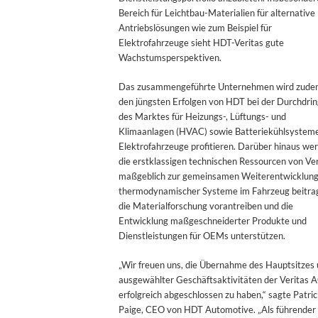
Bereich für Leichtbau-Materialien für alternative
Antriebslösungen wie zum Beispiel für
Elektrofahrzeuge sieht HDT-Veritas gute
Wachstumsperspektiven.
Das zusammengeführte Unternehmen wird zude
den jüngsten Erfolgen von HDT bei der Durchdri
des Marktes für Heizungs-, Lüftungs- und
Klimaanlagen (HVAC) sowie Batteriekühlsysteme
Elektrofahrzeuge profitieren. Darüber hinaus we
die erstklassigen technischen Ressourcen von Ver
maßgeblich zur gemeinsamen Weiterentwicklun
thermodynamischer Systeme im Fahrzeug beitra
die Materialforschung vorantreiben und die
Entwicklung maßgeschneiderter Produkte und
Dienstleistungen für OEMs unterstützen.
„Wir freuen uns, die Übernahme des Hauptsitzes
ausgewählter Geschäftsaktivitäten der Veritas 
erfolgreich abgeschlossen zu haben,“ sagte Patri
Paige, CEO von HDT Automotive. „Als führender