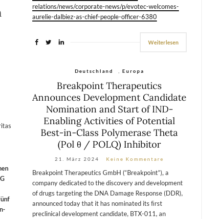
relations/news/corporate-news/p/evotec-welcomes-
n
aurelie-dalbiez-as-chief-people-officer-6380
Weiterlesen
Deutschland
,
Europa
Breakpoint Therapeutics
Announces Development Candidate
Nomination and Start of IND-
Enabling Activities of Potential
Best-in-Class Polymerase Theta
(Pol θ / POLQ) Inhibitor
21. März 2024
Keine Kommentare
nen
Breakpoint Therapeutics GmbH (“Breakpoint”), a
AG
company dedicated to the discovery and development
of drugs targeting the DNA Damage Response (DDR),
fünf
announced today that it has nominated its ﬁrst
n-
preclinical development candidate, BTX-011, an