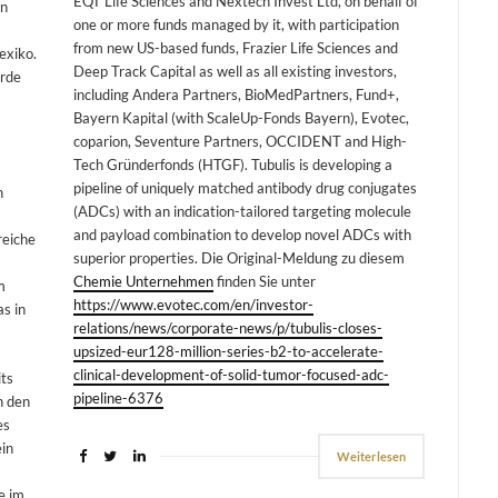
EQT Life Sciences and Nextech Invest Ltd, on behalf of
in
one or more funds managed by it, with participation
from new US-based funds, Frazier Life Sciences and
exiko.
Deep Track Capital as well as all existing investors,
urde
including Andera Partners, BioMedPartners, Fund+,
Bayern Kapital (with ScaleUp-Fonds Bayern), Evotec,
coparion, Seventure Partners, OCCIDENT and High-
Tech Gründerfonds (HTGF). Tubulis is developing a
pipeline of uniquely matched antibody drug conjugates
n
(ADCs) with an indication-tailored targeting molecule
and payload combination to develop novel ADCs with
reiche
superior properties. Die Original-Meldung zu diesem
Chemie Unternehmen
finden Sie unter
m
https://www.evotec.com/en/investor-
s in
relations/news/corporate-news/p/tubulis-closes-
upsized-eur128-million-series-b2-to-accelerate-
clinical-development-of-solid-tumor-focused-adc-
ts
pipeline-6376
n den
es
in
Weiterlesen
e im