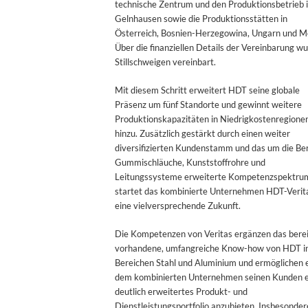
technische Zentrum und den Produktionsbetrieb 
Gelnhausen sowie die Produktionsstätten in
Österreich, Bosnien-Herzegowina, Ungarn und M
Über die finanziellen Details der Vereinbarung w
Stillschweigen vereinbart.
Mit diesem Schritt erweitert HDT seine globale
Präsenz um fünf Standorte und gewinnt weitere
Produktionskapazitäten in Niedrigkostenregione
hinzu. Zusätzlich gestärkt durch einen weiter
diversifizierten Kundenstamm und das um die Be
Gummischläuche, Kunststoffrohre und
Leitungssysteme erweiterte Kompetenzspektru
startet das kombinierte Unternehmen HDT-Verita
eine vielversprechende Zukunft.
Die Kompetenzen von Veritas ergänzen das berei
vorhandene, umfangreiche Know-how von HDT i
Bereichen Stahl und Aluminium und ermöglichen 
dem kombinierten Unternehmen seinen Kunden e
deutlich erweitertes Produkt- und
Dienstleistungsportfolio anzubieten. Insbesonder