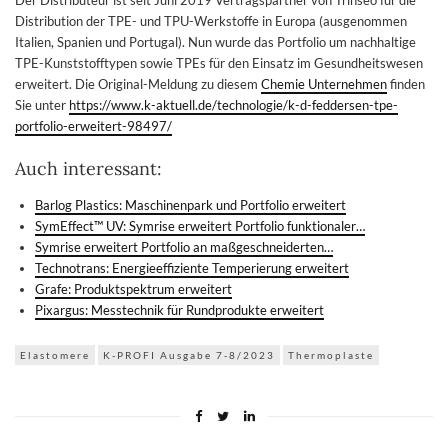
Der Distributeur ist seit Juni 2019 Vertragspartner von Trinseo für die
Distribution der TPE- und TPU-Werkstoffe in Europa (ausgenommen
Italien, Spanien und Portugal). Nun wurde das Portfolio um nachhaltige
TPE-Kunststofftypen sowie TPEs für den Einsatz im Gesundheitswesen
erweitert. Die Original-Meldung zu diesem
Chemie Unternehmen
finden
Sie unter
https://www.k-aktuell.de/technologie/k-d-feddersen-tpe-
portfolio-erweitert-98497/
Auch interessant:
Barlog Plastics: Maschinenpark und Portfolio erweitert
SymEffect™ UV: Symrise erweitert Portfolio funktionaler…
Symrise erweitert Portfolio an maßgeschneiderten…
Technotrans: Energieeffiziente Temperierung erweitert
Grafe: Produktspektrum erweitert
Pixargus: Messtechnik für Rundprodukte erweitert
Elastomere
K-PROFI Ausgabe 7-8/2023
Thermoplaste