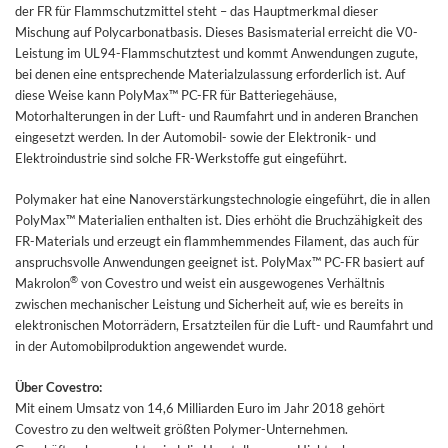
der FR für Flammschutzmittel steht – das Hauptmerkmal dieser
Mischung auf Polycarbonatbasis. Dieses Basismaterial erreicht die V0-
Leistung im UL94-Flammschutztest und kommt Anwendungen zugute,
bei denen eine entsprechende Materialzulassung erforderlich ist. Auf
diese Weise kann PolyMax™ PC-FR für Batteriegehäuse,
Motorhalterungen in der Luft- und Raumfahrt und in anderen Branchen
eingesetzt werden. In der Automobil- sowie der Elektronik- und
Elektroindustrie sind solche FR-Werkstoffe gut eingeführt.
Polymaker hat eine Nanoverstärkungstechnologie eingeführt, die in allen
PolyMax™ Materialien enthalten ist. Dies erhöht die Bruchzähigkeit des
FR-Materials und erzeugt ein flammhemmendes Filament, das auch für
anspruchsvolle Anwendungen geeignet ist. PolyMax™ PC-FR basiert auf
®
Makrolon
von Covestro und weist ein ausgewogenes Verhältnis
zwischen mechanischer Leistung und Sicherheit auf, wie es bereits in
elektronischen Motorrädern, Ersatzteilen für die Luft- und Raumfahrt und
in der Automobilproduktion angewendet wurde.
Über Covestro:
Mit einem Umsatz von 14,6 Milliarden Euro im Jahr 2018 gehört
Covestro zu den weltweit größten Polymer-Unternehmen.