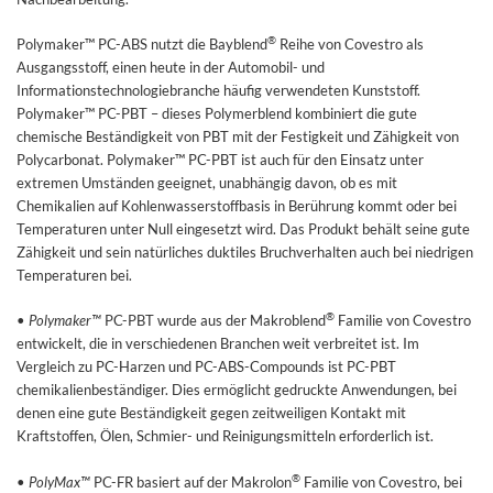
®
Polymaker™ PC-ABS nutzt die Bayblend
Reihe von Covestro als
Ausgangsstoff, einen heute in der Automobil- und
Informationstechnologiebranche häufig verwendeten Kunststoff.
Polymaker™ PC-PBT – dieses Polymerblend kombiniert die gute
chemische Beständigkeit von PBT mit der Festigkeit und Zähigkeit von
Polycarbonat. Polymaker™ PC-PBT ist auch für den Einsatz unter
extremen Umständen geeignet, unabhängig davon, ob es mit
Chemikalien auf Kohlenwasserstoffbasis in Berührung kommt oder bei
Temperaturen unter Null eingesetzt wird. Das Produkt behält seine gute
Zähigkeit und sein natürliches duktiles Bruchverhalten auch bei niedrigen
Temperaturen bei.
®
•
Polymaker™
PC-PBT wurde aus der Makroblend
Familie von Covestro
entwickelt, die in verschiedenen Branchen weit verbreitet ist. Im
Vergleich zu PC-Harzen und PC-ABS-Compounds ist PC-PBT
chemikalienbeständiger. Dies ermöglicht gedruckte Anwendungen, bei
denen eine gute Beständigkeit gegen zeitweiligen Kontakt mit
Kraftstoffen, Ölen, Schmier- und Reinigungsmitteln erforderlich ist.
®
•
PolyMax™
PC-FR basiert auf der Makrolon
Familie von Covestro, bei