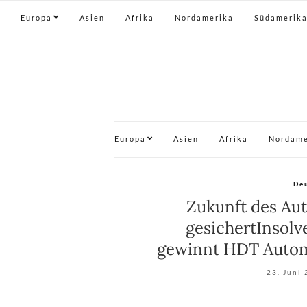
Europa
Asien
Afrika
Nordamerika
Südamerik
Europa
Asien
Afrika
Nordame
De
Zukunft des Aut
gesichertInsolv
gewinnt HDT Automo
23. Juni