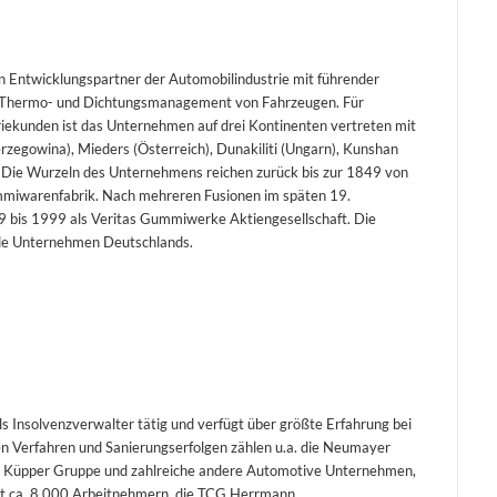
en Entwicklungspartner der Automobilindustrie mit führender
, Thermo- und Dichtungsmanagement von Fahrzeugen. Für
triekunden ist das Unternehmen auf drei Kontinenten vertreten mit
rzegowina), Mieders (Österreich), Dunakiliti (Ungarn), Kunshan
. Die Wurzeln des Unternehmens reichen zurück bis zur 1849 von
Gummiwarenfabrik. Nach mehreren Fusionen im späten 19.
 bis 1999 als Veritas Gummiwerke Aktiengesellschaft. Die
nde Unternehmen Deutschlands.
ls Insolvenzverwalter tätig und verfügt über größte Erfahrung bei
n Verfahren und Sanierungserfolgen zählen u.a. die Neumayer
ie Küpper Gruppe und zahlreiche andere Automotive Unternehmen,
 ca. 8.000 Arbeitnehmern, die TCG Herrmann