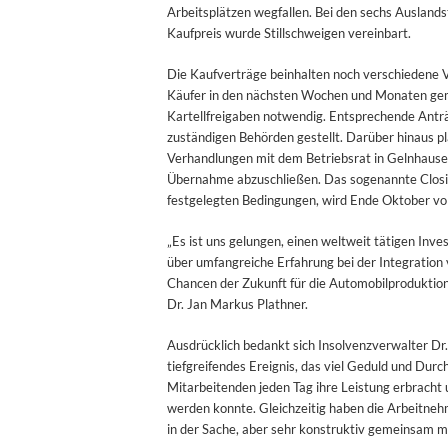
Arbeitsplätzen wegfallen. Bei den sechs Auslan
Kaufpreis wurde Stillschweigen vereinbart.
Die Kaufverträge beinhalten noch verschiedene V
Käufer in den nächsten Wochen und Monaten ge
Kartellfreigaben notwendig. Entsprechende Antr
zuständigen Behörden gestellt. Darüber hinaus 
Verhandlungen mit dem Betriebsrat in Gelnhausen
Übernahme abzuschließen. Das sogenannte Closin
festgelegten Bedingungen, wird Ende Oktober vo
„Es ist uns gelungen, einen weltweit tätigen Inv
über umfangreiche Erfahrung bei der Integration
Chancen der Zukunft für die Automobilproduktion
Dr. Jan Markus Plathner.
Ausdrücklich bedankt sich Insolvenzverwalter Dr. 
tiefgreifendes Ereignis, das viel Geduld und Dur
Mitarbeitenden jeden Tag ihre Leistung erbracht u
werden konnte. Gleichzeitig haben die Arbeitne
in der Sache, aber sehr konstruktiv gemeinsam mi