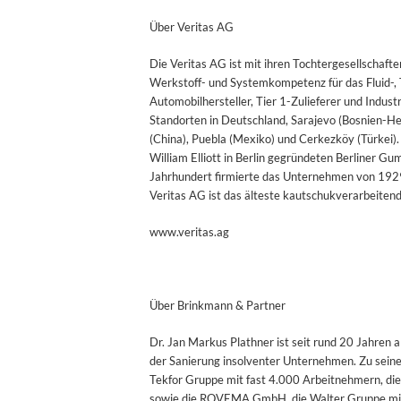
Über Veritas AG
Die Veritas AG ist mit ihren Tochtergesellschaft
Werkstoff- und Systemkompetenz für das Fluid-
Automobilhersteller, Tier 1-Zulieferer und Indus
Standorten in Deutschland, Sarajevo (Bosnien-He
(China), Puebla (Mexiko) und Cerkezköy (Türkei)
William Elliott in Berlin gegründeten Berliner 
Jahrhundert firmierte das Unternehmen von 1929
Veritas AG ist das älteste kautschukverarbeite
www.veritas.ag
Über Brinkmann & Partner
Dr. Jan Markus Plathner ist seit rund 20 Jahren a
der Sanierung insolventer Unternehmen. Zu seine
Tekfor Gruppe mit fast 4.000 Arbeitnehmern, d
sowie die ROVEMA GmbH, die Walter Gruppe mit