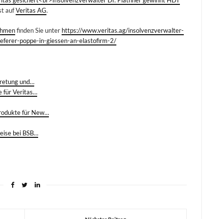
st auf
Veritas AG
.
ehmen
finden Sie unter
https://www.veritas.ag/insolvenzverwalter-
ieferer-poppe-in-giessen-an-elastofirm-2/
tretung und…
e für Veritas…
Produkte für New…
reise bei BSB…