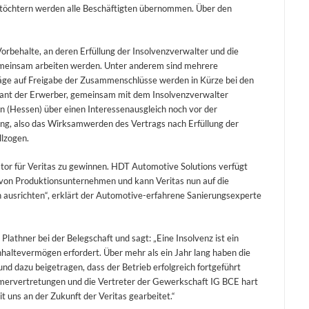
dstöchtern werden alle Beschäftigten übernommen. Über den
orbehalte, an deren Erfüllung der Insolvenzverwalter und die
meinsam arbeiten werden. Unter anderem sind mehrere
äge auf Freigabe der Zusammenschlüsse werden in Kürze bei den
plant der Erwerber, gemeinsam mit dem Insolvenzverwalter
 (Hessen) über einen Interessenausgleich noch vor der
g, also das Wirksamwerden des Vertrags nach Erfüllung der
llzogen.
estor für Veritas zu gewinnen. HDT Automotive Solutions verfügt
 von Produktionsunternehmen und kann Veritas nun auf die
 ausrichten“, erklärt der Automotive-erfahrene Sanierungsexperte
Plathner bei der Belegschaft und sagt: „Eine Insolvenz ist ein
chhaltevermögen erfordert. Über mehr als ein Jahr lang haben die
nd dazu beigetragen, dass der Betrieb erfolgreich fortgeführt
hmervertretungen und die Vertreter der Gewerkschaft IG BCE hart
t uns an der Zukunft der Veritas gearbeitet.“