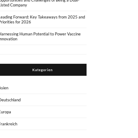
Opportunities and Challenges of Being a Dual-
Listed Company
Leading Forward: Key Takeaways from 2025 and
Priorities for 2026
Harnessing Human Potential to Power Vaccine
Innovation
Kategorien
Asien
Deutschland
Europa
Frankreich