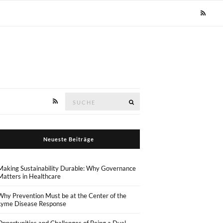
Suche
Suche
nach:
Neueste Beiträge
Making Sustainability Durable: Why Governance
Matters in Healthcare
Why Prevention Must be at the Center of the
Lyme Disease Response